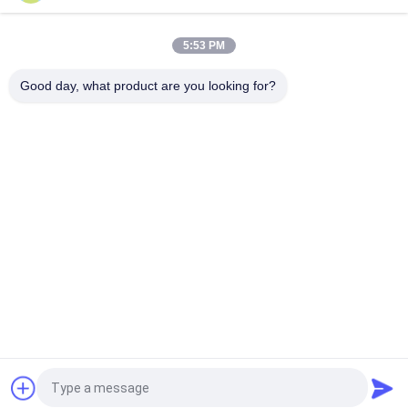
Akar Rotary lobe blower untuk Biogas, limbah dan gas yang
mudah terbakar
5:53 PM
Pembuang gas buang sampah bekas dan mudah terbakar,
Biogas Rotary Blower
Good day, what product are you looking for?
Bad Request
Semua
Tiga Lobe Roots 
Blower Akar 
Blower
Tekanan Tinggi
Akar Rotary Lobe 
Akar Air Blower
Blower
Roots Blower 
Rotary Air Blower
Vacuum Pump
Single Stage 
Multistage 
Sentrifugal Blower
Sentrifugal Blower
Quote request suatu