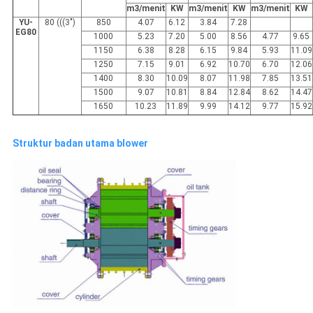
m3/menit
KW
m3/menit
KW
m3/menit
KW
YU-
80 (((3")
850
4.07
6.12
3.84
7.28
EG80
1000
5.23
7.20
5.00
8.56
4.77
9.65
1150
6.38
8.28
6.15
9.84
5.93
11.09
1250
7.15
9.01
6.92
10.70
6.70
12.06
1400
8.30
10.09
8.07
11.98
7.85
13.51
1500
9.07
10.81
8.84
12.84
8.62
14.47
1650
10.23
11.89
9.99
14.12
9.77
15.92
Struktur badan utama blower