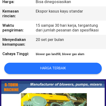
Harga:
Bisa dinegosiasikan
KONTROL
Kemasan
Ekspor kasus kayu standar
rincian:
KUALITAS
Waktu
15 sampai 30 hari kerja, tergantung
pengiriman:
dari jumlah pesanan dan spesifikasi
HUBUNGI
Menyediakan
20 set per bulan
KAMI
kemampuan:
Cahaya Tinggi:
,
blower gas landfill
blower gas alam
PERMINTAAN
PENAWARAN
HARGA TERBAIK
COMPANY
NEWS
SITEMAP