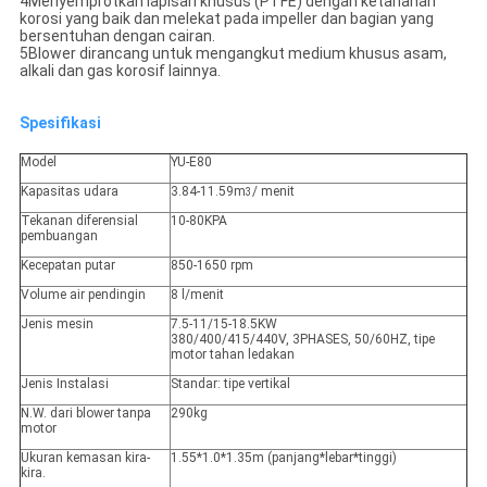
4Menyemprotkan lapisan khusus (PTFE) dengan ketahanan
korosi yang baik dan melekat pada impeller dan bagian yang
bersentuhan dengan cairan.
5Blower dirancang untuk mengangkut medium khusus asam,
alkali dan gas korosif lainnya.
Spesifikasi
Model
YU-E80
Kapasitas udara
3.84-11.59m
/ menit
3
Tekanan diferensial
10-80KPA
pembuangan
Kecepatan putar
850-1650 rpm
Volume air pendingin
8 l/menit
Jenis mesin
7.5-11/15-18.5KW
380/400/415/440V, 3PHASES, 50/60HZ, tipe
motor tahan ledakan
Jenis Instalasi
Standar: tipe vertikal
N.W. dari blower tanpa
290kg
motor
Ukuran kemasan kira-
1.55*1.0*1.35m (panjang*lebar*tinggi)
kira.