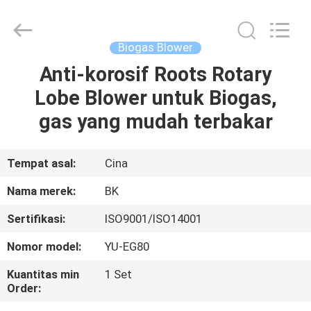
B-
Tohin
Machine
(Jiangsu)
Co.,
Biogas Blower
Ltd..
All
Rights
Anti-korosif Roots Rotary
RUMAH
Reserved.
Lobe Blower untuk Biogas,
PRODUK
gas yang mudah terbakar
VIDEO
Tempat asal:
Cina
Nama merek:
BK
TENTANG
Sertifikasi:
ISO9001/ISO14001
KAMI
Nomor model:
YU-EG80
TUR
Kuantitas min
1 Set
Order:
PABRIK