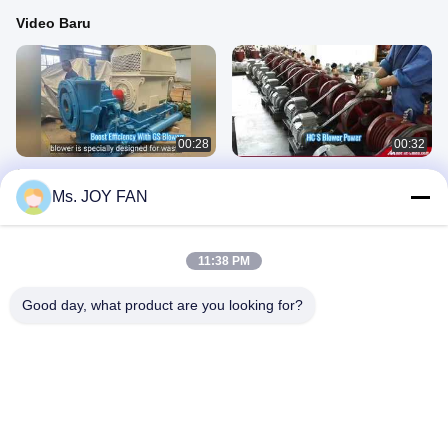
Video Baru
00:28
00:32
GS Blower sentrifugal berkecepatan
Blower Putar HC-S
tinggi satu tahap
Ms. JOY FAN
February 27, 2026
June 03, 2026
11:38 PM
Good day, what product are you looking for?
01:09
01:04
Peniup akar
YU-EG Root Blower
February 26, 2026
November 03, 2025
Profil Perusahaan