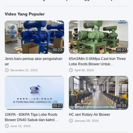
Video Yang Populer
00:23
00:27
Jenis baru peniup akar pengolahan
65m3/Min 0.06Mpa Cast Iron Three
air
Lobe Roots Blower Untuk
Pneumatic Conveying
December 21, 2023
April 30, 2024
00:27
00:33
10KPA - 60KPA Tiga Lobe Roots
HC seri Rotary Air Blower
Blower DN40 Sabuk dan katrol
January 29, 2024
Jenis koneksi
June 12, 2024