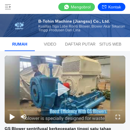
Mengobrol
Kontak
B-Tohin Machine (Jiangsu) Co., Ltd.
Kualitas Tiga Lobe Roots Blower, Blower Akar Tekanan
Tinggi Produsen Dari Cina
RUMAH
VIDEO
DAFTAR PUTAR
SITUS WEB
GS Blower sentrifugal berkecepatan tinggi satu tahap