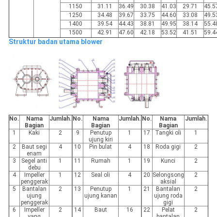
1150
31.11
36.49
30.38
41.03
29.71
45.5
1250
34.48
39.67
33.75
44.60
33.08
49.5
1400
39.54
44.43
38.81
49.95
38.14
55.4
1500
42.91
47.60
42.18
53.52
41.51
59.4
Struktur badan utama blower
No.
Nama
Jumlah.
No.
Nama
Jumlah.
No.
Nama
Jumlah.
Bagian
Bagian
Bagian
1
Kaki
2
9
Penutup
1
17
Tangki oli
1
ujung kiri
2
Baut segi
4
10
Pin bulat
4
18
Roda gigi
2
enam
3
Segel anti
1
11
Rumah
1
19
Kunci
2
debu
4
Impeller
1
12
Seal oli
4
20
Selongsong
2
penggerak
aksial
5
Bantalan
2
13
Penutup
1
21
Bantalan
2
ujung
ujung kanan
ujung roda
penggerak
gigi
6
Impeller
2
14
Baut
16
22
Pelat
2
yang
bantalan