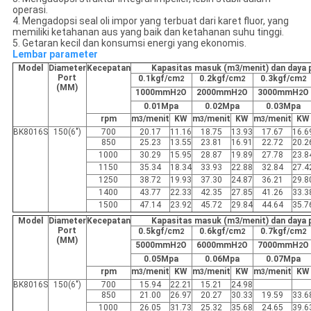
operasi.
4. Mengadopsi seal oli impor yang terbuat dari karet fluor, yang
memiliki ketahanan aus yang baik dan ketahanan suhu tinggi.
5. Getaran kecil dan konsumsi energi yang ekonomis.
Lembar parameter
Model
Diameter
Kecepatan
Kapasitas masuk (m3/menit) dan daya 
Port
0.1kgf/cm
0.2kgf/cm
0.3kgf/cm
2
2
2
(MM)
1000mmH
O
2000mmH
O
3000mmH
O
2
2
2
0.01Mpa
0.02Mpa
0.03Mpa
rpm
m
/menit
KW
m
/menit
KW
m
/menit
KW
3
3
3
BK8016S
150(6")
700
20.17
11.16
18.75
13.93
17.67
16.6
850
25.23
13.55
23.81
16.91
22.72
20.2
1000
30.29
15.95
28.87
19.89
27.78
23.8
1150
35.34
18.34
33.93
22.88
32.84
27.4
1250
38.72
19.93
37.30
24.87
36.21
29.8
1400
43.77
22.33
42.35
27.85
41.26
33.3
1500
47.14
23.92
45.72
29.84
44.64
35.7
Model
Diameter
Kecepatan
Kapasitas masuk (m3/menit) dan daya 
Port
0.5kgf/cm
0.6kgf/cm
0.7kgf/cm
2
2
2
(MM)
5000mmH
O
6000mmH
O
7000mmH
O
2
2
2
0.05Mpa
0.06Mpa
0.07Mpa
rpm
m
/menit
KW
m
/menit
KW
m
/menit
KW
3
3
3
BK8016S
150(6")
700
15.94
22.21
15.21
24.98
850
21.00
26.97
20.27
30.33
19.59
33.6
1000
26.05
31.73
25.32
35.68
24.65
39.6