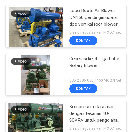
Lobe Roots Air Blower
DN150 pendingin udara,
tipe vertikal root blower
Bisa dinegosiasikan MOQ:1 set
KONTAK
Generasi ke-4 Tiga Lobe
Rotary Blower
USD 2550- USD 4160 MOQ:1 Set
KONTAK
Kompresor udara akar
dengan tekanan 10-
80KPA untuk pengolahan
air limbah
Bisa dinegosiasikan MOQ:1 set