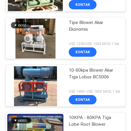
KONTAK
Tipe Blower Akar
Ekonomis
USD 1250-USD 1520 MOQ:1 Set
KONTAK
10-80kpa Blower Akar
Tiga Lobus BC5006
USD 1400- USD 1800 MOQ:1 Set
KONTAK
10KPA - 80KPA Tiga
Lobe Root Blower