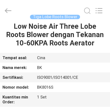
B-
Tohin
Machine
(Jiangsu)
Co.,
Tiga Lobe Roots Blower
Ltd..
All
Rights
Low Noise Air Three Lobe
RUMAH
Reserved.
Roots Blower dengan Tekanan
PRODUK
10-60KPA Roots Aerator
VIDEO
Tempat asal:
Cina
Nama merek:
BK
TENTANG
Sertifikasi:
ISO9001/ISO14001/CE
KAMI
Nomor model:
BK8016S
TUR
Kuantitas min
1 Set
Order:
PABRIK