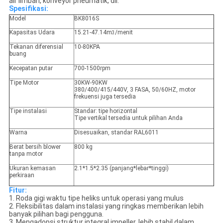
air limbah, konveyor pneumatik, dll.
Spesifikasi:
Model
BK8016S
Kapasitas Udara
15.21-47.14m
/menit
3
Tekanan diferensial
10-80KPA
buang
Kecepatan putar
700-1500rpm
Tipe Motor
30KW-90KW
380/400/415/440V, 3 FASA, 50/60HZ, motor
frekuensi juga tersedia
Tipe instalasi
Standar: tipe horizontal
Tipe vertikal tersedia untuk pilihan Anda
Warna
Disesuaikan, standar RAL6011
Berat bersih blower
800 kg
tanpa motor
Ukuran kemasan
2.1*1.5*2.35 (panjang*lebar*tinggi)
perkiraan
Fitur:
1. Roda gigi waktu tipe heliks untuk operasi yang mulus
2. Fleksibilitas dalam instalasi yang ringkas memberikan lebih
banyak pilihan bagi pengguna.
3. Mengadopsi struktur integral impeller, lebih stabil dalam