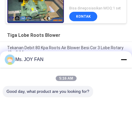
Bisa dinegosiasikan MOQ:1 set
KONTAK
Tiga Lobe Roots Blower
Tekanan Debit 80 Kpa Roots Air Blower Besi Cor 3 Lobe Rotary
40m3/Min
Ms. JOY FAN
10" 80kpa 71.52m3/Min 132kw Cast Iron Tiga Lobe Roots
Blower
5:16 AM
DN200 Water Cooled Three Lobe Roots Blower tekanan
maksimum 100KPA
Good day, what product are you looking for?
Bad Request
Semua
Tiga Lobe Roots 
Blower Akar 
Blower
Tekanan Tinggi