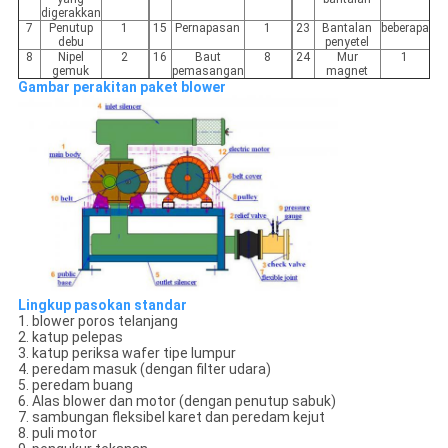
digerakkan
7
Penutup
1
15
Pernapasan
1
23
Bantalan
beberapa
debu
penyetel
8
Nipel
2
16
Baut
8
24
Mur
1
gemuk
pemasangan
magnet
Gambar perakitan paket blower
Lingkup pasokan standar
1. blower poros telanjang
2. katup pelepas
3. katup periksa wafer tipe lumpur
4. peredam masuk (dengan filter udara)
5. peredam buang
6. Alas blower dan motor (dengan penutup sabuk)
7. sambungan fleksibel karet dan peredam kejut
8. puli motor