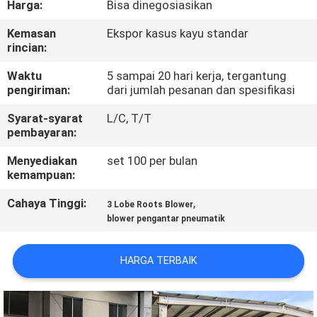
Harga:
Bisa dinegosiasikan
KONTROL
Kemasan
Ekspor kasus kayu standar
rincian:
KUALITAS
Waktu
5 sampai 20 hari kerja, tergantung
pengiriman:
dari jumlah pesanan dan spesifikasi
HUBUNGI
Syarat-syarat
L/C, T/T
KAMI
pembayaran:
Menyediakan
set 100 per bulan
PERMINTAAN
kemampuan:
PENAWARAN
Cahaya Tinggi:
,
3 Lobe Roots Blower
blower pengantar pneumatik
COMPANY
NEWS
HARGA TERBAIK
SITEMAP