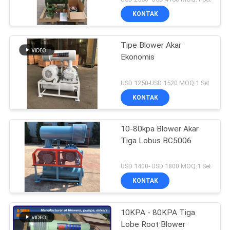
KONTAK
Tipe Blower Akar
Ekonomis
USD 1250-USD 1520 MOQ:1 Set
KONTAK
10-80kpa Blower Akar
Tiga Lobus BC5006
USD 1400- USD 1800 MOQ:1 Set
KONTAK
10KPA - 80KPA Tiga
Lobe Root Blower