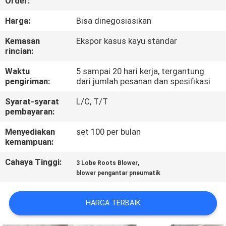
Order:
KONTROL
Harga:
Bisa dinegosiasikan
KUALITAS
Kemasan
Ekspor kasus kayu standar
rincian:
HUBUNGI
Waktu
5 sampai 20 hari kerja, tergantung
pengiriman:
dari jumlah pesanan dan spesifikasi
KAMI
Syarat-syarat
L/C, T/T
pembayaran:
PERMINTAAN
Menyediakan
set 100 per bulan
PENAWARAN
kemampuan:
Cahaya Tinggi:
,
3 Lobe Roots Blower
COMPANY
blower pengantar pneumatik
NEWS
HARGA TERBAIK
SITEMAP