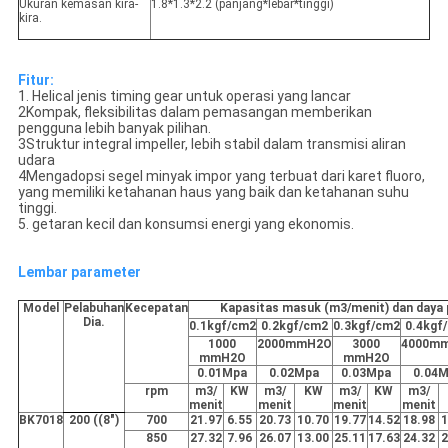
Ukuran kemasan kira-
1.8*1.3*2.2 (panjang*lebar*tinggi)
kira.
Fitur:
1. Helical jenis timing gear untuk operasi yang lancar
2Kompak, fleksibilitas dalam pemasangan memberikan
pengguna lebih banyak pilihan.
3Struktur integral impeller, lebih stabil dalam transmisi aliran
udara
4Mengadopsi segel minyak impor yang terbuat dari karet fluoro,
yang memiliki ketahanan haus yang baik dan ketahanan suhu
tinggi.
5. getaran kecil dan konsumsi energi yang ekonomis.
Lembar parameter
Model
Pelabuhan
Kecepatan
Kapasitas masuk (m3/menit) dan daya
Dia.
0.1kgf/cm
2
0.2kgf/cm
2
0.3kgf/cm
2
0.4kgf
1000
2000mmH
2
O
3000
4000m
mmH
2
O
mmH
2
O
0.01Mpa
0.02Mpa
0.03Mpa
0.04
rpm
m
3
/
KW
m
3
/
KW
m
3
/
KW
m
3
/
menit
menit
menit
menit
BK7018
200 ((8")
700
21.97
6.55
20.73
10.70
19.77
14.52
18.98
1
850
27.32
7.96
26.07
13.00
25.11
17.63
24.32
2