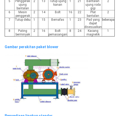
5
Penggerak
2
13
Tutup ujung
1
21
Bantalan
2
ujung
kanan
ujung roda
bantalan
gigi
6
Mesin
2
14
Bolt
16
22
Plat
2
penggerak
bantalan
7
Tutup debu
1
15
Bernafas
1
23
Pad yang
beberapa
dapat
disesuaikan
8
Puting
2
16
Bolt
8
24
Kacang
1
berminyak
pemasangan
magnetik
Gambar perakitan paket blower
Penyediaan lingkup standar