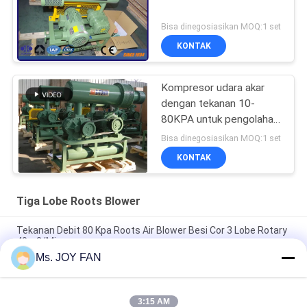
Bisa dinegosiasikan MOQ:1 set
KONTAK
Kompresor udara akar
dengan tekanan 10-
80KPA untuk pengolahan
air limbah
Bisa dinegosiasikan MOQ:1 set
KONTAK
Tiga Lobe Roots Blower
Tekanan Debit 80 Kpa Roots Air Blower Besi Cor 3 Lobe Rotary
40m3/Min
Ms. JOY FAN
10" 80kpa 71.52m3/Min 132kw Cast Iron Tiga Lobe Roots
Blower
3:15 AM