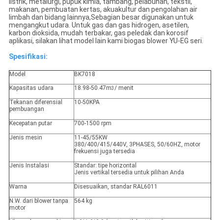
listrik, metalurgi, pupuk kimia, tambang, pelabuhan, tekstil,
makanan, pembuatan kertas, akuakultur dan pengolahan air
limbah dan bidang lainnya,Sebagian besar digunakan untuk
mengangkut udara. Untuk gas dan gas hidrogen, asetilen,
karbon dioksida, mudah terbakar, gas peledak dan korosif
aplikasi, silakan lihat model lain kami biogas blower YU-EG seri.
Spesifikasi:
Model
BK7018
Kapasitas udara
18.98-50.47m
/ menit
3
Tekanan diferensial
10-50KPA
pembuangan
Kecepatan putar
700-1500 rpm
Jenis mesin
11-45/55KW
380/400/415/440V, 3PHASES, 50/60HZ, motor
frekuensi juga tersedia
Jenis Instalasi
Standar: tipe horizontal
Jenis vertikal tersedia untuk pilihan Anda
Warna
Disesuaikan, standar RAL6011
N.W. dari blower tanpa
564 kg
motor