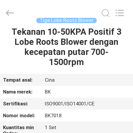
B-
Tohin
Machine
(Jiangsu)
Co.,
Tiga Lobe Roots Blower
Ltd..
All
Rights
Tekanan 10-50KPA Positif 3
RUMAH
Reserved.
Lobe Roots Blower dengan
PRODUK
kecepatan putar 700-
1500rpm
VIDEO
Tempat asal:
Cina
TENTANG
Nama merek:
BK
KAMI
Sertifikasi:
ISO9001/ISO14001/CE
TUR
Nomor model:
BK7018
PABRIK
Kuantitas min
1 Set