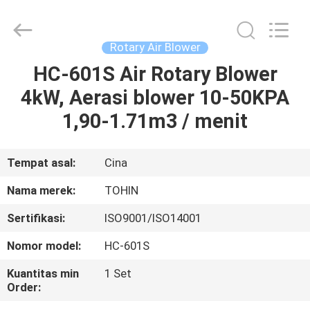
B-
Tohin
Machine
(Jiangsu)
Co.,
Rotary Air Blower
Ltd..
All
Rights
HC-601S Air Rotary Blower
RUMAH
Reserved.
4kW, Aerasi blower 10-50KPA
PRODUK
1,90-1.71m3 / menit
VIDEO
Tempat asal:
Cina
Nama merek:
TOHIN
TENTANG
Sertifikasi:
ISO9001/ISO14001
KAMI
Nomor model:
HC-601S
TUR
Kuantitas min
1 Set
Order:
PABRIK