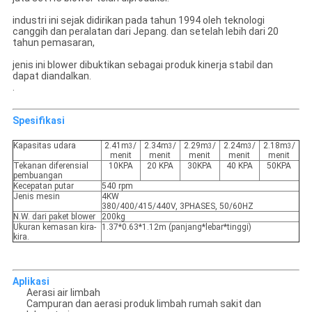
industri ini sejak didirikan pada tahun 1994 oleh teknologi
canggih dan peralatan dari Jepang. dan setelah lebih dari 20
tahun pemasaran,
jenis ini blower dibuktikan sebagai produk kinerja stabil dan
dapat diandalkan.
.
Spesifikasi
Kapasitas udara
2.41m
/
2.34m
/
2.29m
/
2.24m
/
2.18m
/
3
3
3
3
3
menit
menit
menit
menit
menit
Tekanan diferensial
10KPA
20 KPA
30KPA
40 KPA
50KPA
pembuangan
Kecepatan putar
540 rpm
Jenis mesin
4KW
380/400/415/440V, 3PHASES, 50/60HZ
N.W. dari paket blower
200kg
Ukuran kemasan kira-
1.37*0.63*1.12m (panjang*lebar*tinggi)
kira.
Aplikasi
Aerasi air limbah
Campuran dan aerasi produk limbah rumah sakit dan