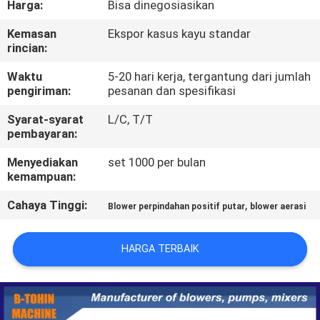
Harga:
Bisa dinegosiasikan
KONTROL
Kemasan
Ekspor kasus kayu standar
rincian:
KUALITAS
Waktu
5-20 hari kerja, tergantung dari jumlah
pengiriman:
pesanan dan spesifikasi
HUBUNGI
Syarat-syarat
L/C, T/T
KAMI
pembayaran:
Menyediakan
set 1000 per bulan
PERMINTAAN
kemampuan:
PENAWARAN
Cahaya Tinggi:
,
Blower perpindahan positif putar
blower aerasi
COMPANY
HARGA TERBAIK
NEWS
SITEMAP