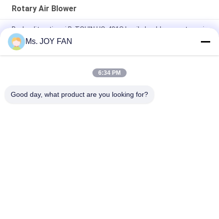
Rotary Air Blower
Berkualitas tinggi B-TOHIN HC-401S kecil akar blower rotary air
blower
Ms. JOY FAN
DN80 Rotary Air Blower, blower perawatan blower noise rendah
6:34 PM
0.35-0.31m3 / min Air Rotary Blower, sabuk pengaman HC-30S
V didorong 1050KPA
Good day, what product are you looking for?
Bad Request
Semua
Tiga Lobe Roots 
Blower Akar 
Blower
Tekanan Tinggi
Akar Rotary Lobe 
Akar Air Blower
Blower
Roots Blower 
Rotary Air Blower
Vacuum Pump