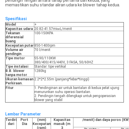
pendingin tengah antara tahap pertama dan kedua, yang
memastikan suhu standar aliran udara ke blower tahap kedua.
Spesifikasi
Model
+
Kapasitas udara
20.82-41.57m
L/menit
kw
Tekanan
100-150KPA
diferensial
buang
Kecepatan putar
850-1400rpm
Volume air
70 l/menit
pendingin
Tipe motor
55-90/110KW
380/400/415/440V, 3 FASA, 50/60HZ
Tipe instalasi
Standar: tipe vertikal
B.B. blower
1280kg
tanpa motor
Ukuran kemasan
2.2*2*2.55m (panjang*lebar*tinggi)
Perkiraan.
Fitur
1. Pendinginan air untuk bantalan di kedua pelat ujung
menurunkan suhu operasi bantalan.
2. Pendingin tengah dilengkapi untuk pengoperasian
blower yang stabil
Lembar Parameter
Terdiri
Port
(mm)
Kapasitas
/menit) dan daya poros (KW
dari
Dia
Kecepatan
masuk (m
(rpm)
3