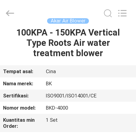
B-
Tohin
Machine
(Jiangsu)
Co.,
Akar Air Blower
Ltd..
All
Rights
100KPA - 150KPA Vertical
RUMAH
Reserved.
Type Roots Air water
PRODUK
treatment blower
VIDEO
Tempat asal:
Cina
Nama merek:
BK
TENTANG
Sertifikasi:
ISO9001/ISO14001/CE
KAMI
Nomor model:
BKD-4000
TUR
Kuantitas min
1 Set
Order:
PABRIK