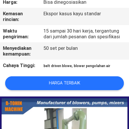
Harga:
Bisa dinegosiasikan
KONTROL
Kemasan
Ekspor kasus kayu standar
rincian:
KUALITAS
Waktu
15 sampai 30 hari kerja, tergantung
pengiriman:
dari jumlah pesanan dan spesifikasi
HUBUNGI
Menyediakan
50 set per bulan
KAMI
kemampuan:
Cahaya Tinggi:
,
belt driven blowe
blower pengolahan air
PERMINTAAN
PENAWARAN
HARGA TERBAIK
COMPANY
NEWS
SITEMAP