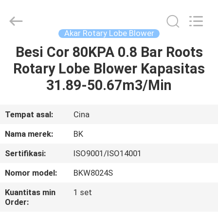
B-
Tohin
Machine
(Jiangsu)
Co.,
Akar Rotary Lobe Blower
Ltd..
All
Rights
Besi Cor 80KPA 0.8 Bar Roots
RUMAH
Reserved.
Rotary Lobe Blower Kapasitas
PRODUK
31.89-50.67m3/Min
VIDEO
Tempat asal:
Cina
Nama merek:
BK
TENTANG
Sertifikasi:
ISO9001/ISO14001
KAMI
Nomor model:
BKW8024S
TUR
Kuantitas min
1 set
Order:
PABRIK