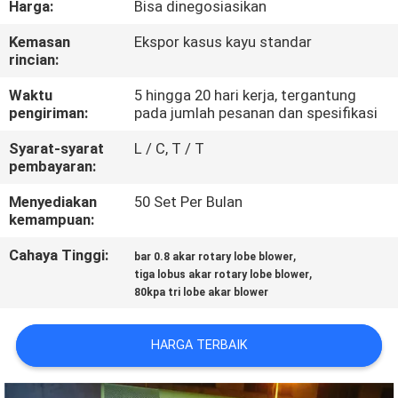
Harga:
Bisa dinegosiasikan
KONTROL
Kemasan
Ekspor kasus kayu standar
rincian:
KUALITAS
Waktu
5 hingga 20 hari kerja, tergantung
pengiriman:
pada jumlah pesanan dan spesifikasi
HUBUNGI
Syarat-syarat
L / C, T / T
KAMI
pembayaran:
Menyediakan
50 Set Per Bulan
PERMINTAAN
kemampuan:
PENAWARAN
Cahaya Tinggi:
,
bar 0.8 akar rotary lobe blower
,
tiga lobus akar rotary lobe blower
80kpa tri lobe akar blower
COMPANY
NEWS
HARGA TERBAIK
SITEMAP