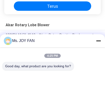
Terus
Akar Rotary Lobe Blower
100KPA 19.59-42.18 m3/min Rotary Positive Displacement
Roots Style Blower
Ms. JOY FAN
Besi Cor Kapasitas Tinggi 3600m3 / Jam Root Lobe Blower
4:25 PM
DN150 Roots Rotary Lobe Blower tekanan tinggi Roots
pneumatic blower
Good day, what product are you looking for?
Bad Request
Semua
Tiga Lobe Roots 
Blower Akar 
Blower
Tekanan Tinggi
Akar Rotary Lobe 
Akar Air Blower