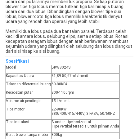
udara dan putarannya membentuk proporsi. Setiap putaran
blower tipe tiga lobus membutuhkan tiga kali hisap & buang
udara dari dua lobus. Dibandingkan dengan blower tipe dua
lobus, blower roots tiga lobus memiliki karakteristik denyut
udara yang rendah dan operasi yang lebih stabil.
Memiliki dua lobus pada dua bantalan paralel. Terdapat celah
kecil di antara lobus, selubung elips, serta setiap lobus. Rotasi
kecepatan seragam lobus dengan arah berlawanan membuat
sejumlah udara yang dilingkari oleh selubung dan lobus diangkut
dari sisi hisap ke sisi buang.
Spesifikasi
Model
BKW8024S
Kapasitas Udara
31,89-50,67m
/menit
3
Tekanan diferensial buang
60-80KPA
Kecepatan putar
800-1100rpm
Volume air pendingin
15 L/menit
Tipe motor
22-90KW
380/400/415/440V, 3 FASA, 50/60HZ
Tipe instalasi
Standar: tipe horizontal.
Tipe vertikal tersedia untuk pilihan Anda
Berat blower tanpa motor
800kg