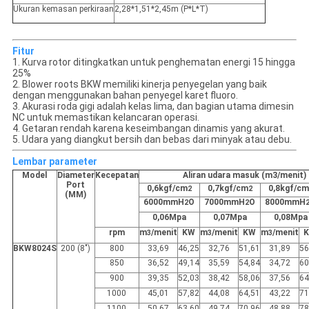
Ukuran kemasan perkiraan
2,28*1,51*2,45m (P*L*T)
Fitur
1. Kurva rotor ditingkatkan untuk penghematan energi 15 hingga
25%
2. Blower roots BKW memiliki kinerja penyegelan yang baik
dengan menggunakan bahan penyegel karet fluoro.
3. Akurasi roda gigi adalah kelas lima, dan bagian utama dimesin
NC untuk memastikan kelancaran operasi.
4. Getaran rendah karena keseimbangan dinamis yang akurat.
5. Udara yang diangkut bersih dan bebas dari minyak atau debu.
Lembar parameter
Model
Diameter
Kecepatan
Aliran udara masuk (m3/menit)
Port
0,6kgf/cm
0,7kgf/cm
0,8kgf/cm
2
2
(MM)
6000mmH
O
7000mmH
O
8000mmH
2
2
0,06Mpa
0,07Mpa
0,08Mpa
rpm
m
/menit
KW
m
/menit
KW
m
/menit
3
3
3
BKW8024S
200 (8")
800
33,69
46,25
32,76
51,61
31,89
56
850
36,52
49,14
35,59
54,84
34,72
60
900
39,35
52,03
38,42
58,06
37,56
64
1000
45,01
57,82
44,08
64,51
43,22
71
1100
50,67
63,60
49,74
70,96
48,88
78