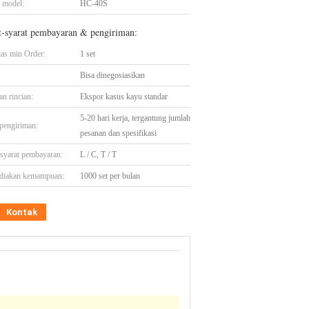
 model:
HC-40S
t-syarat pembayaran & pengiriman:
tas min Order:
1 set
Bisa dinegosiasikan
n rincian:
Ekspor kasus kayu standar
5-20 hari kerja, tergantung jumlah
pengiriman:
pesanan dan spesifikasi
-syarat pembayaran:
L / C, T / T
diakan kemampuan:
1000 set per bulan
Kontak