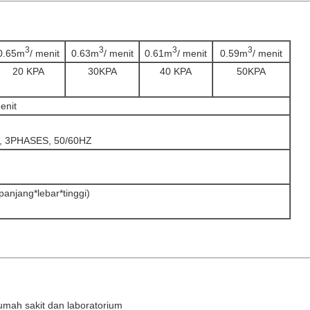
3
3
3
3
0.65m
/ menit
0.63m
/ menit
0.61m
/ menit
0.59m
/ menit
20 KPA
30KPA
40 KPA
50KPA
enit
V, 3PHASES, 50/60HZ
anjang*lebar*tinggi)
umah sakit dan laboratorium