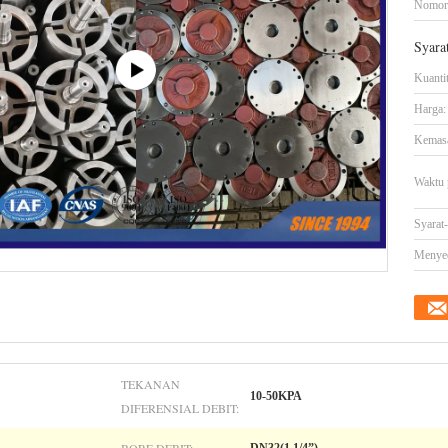
Nomor
Syara
Kuanti
Harga:
Kemasa
Waktu 
Syarat
Menye
TEKANAN
10-50KPA
DIFERENSIAL DEBIT: