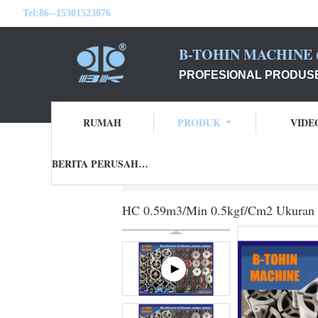
Tel:
86--15301523076
B-TOHIN MACHINE (
PROFESIONAL PRODUSE
RUMAH
PRODUK
VIDE
BERITA PERUSAHAAN
Rumah
Produk
Rotary Air Blower
HC
HC 0.59m3/Min 0.5kgf/Cm2 Ukuran 