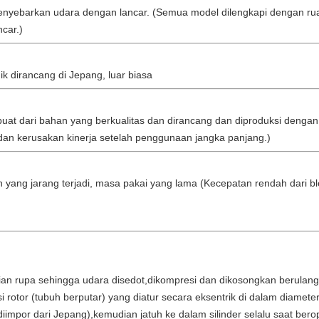
enyebarkan udara dengan lancar. (Semua model dilengkapi dengan rua
car.)
ik dirancang di Jepang, luar biasa
buat dari bahan yang berkualitas dan dirancang dan diproduksi dengan
an kerusakan kinerja setelah penggunaan jangka panjang.)
yang jarang terjadi, masa pakai yang lama (Kecepatan rendah dari b
an rupa sehingga udara disedot,dikompresi dan dikosongkan berulang 
i rotor (tubuh berputar) yang diatur secara eksentrik di dalam diamete
(diimpor dari Jepang),kemudian jatuh ke dalam silinder selalu saat b