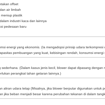
takan offset
 dan air limbah
meniup plastik
alam industri kaca dan lainnya
uksi pedesaan baru
si energi yang ekonomis. (Ia mengadopsi prinsip udara terkompresi d
pasitas pembuangan yang kuat, kebisingan rendah, konsumsi energi
 sederhana. (Dalam kasus jenis kecil, blower dapat dipasang dengan m
lukan perangkat tahan getaran lainnya.)
liran udara tetap (Misalnya, jika blower berputar digunakan untuk pe
an jika beban menjadi besar karena perubahan tekanan di dalam tangki