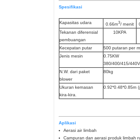
Spesifikasi
Kapasitas udara
3
0.66m
/ menit
Tekanan diferensial
10KPA
pembuangan
Kecepatan putar
500 putaran per m
Jenis mesin
0.75KW
380/400/415/440
N.W. dari paket
80kg
blower
Ukuran kemasan
0.92*0.48*0.85m (p
kira-kira.
Aplikasi
Aerasi air limbah
Campuran dan aerasi produk limbah r