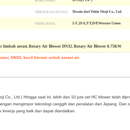
BORE DEBIT:
DN32(1 1/4”)
TEKNOLOGI KUNCI:
Desain dari Tohin Shoji Co., Ltd.
FREKUENSI:
L/C,D/A,T/T,D/P,Western Union
r limbah aerasi
Rotary Air Blower DN32
Rotary Air Blower 0.75KW
,
,
ower, DN32, kecil blower untuk aerasi air
 Co., Ltd.) Hingga saat ini, lebih dari 10 juta set HC blower telah dipro
dengan mengimpor teknologi canggih dan peralatan dari Jepang. Dan s
uk kinerja yang baik dan dapat diandalkan.