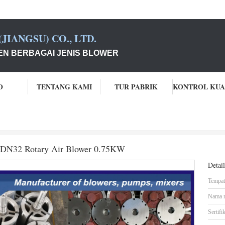
JIANGSU) CO., LTD.
N BERBAGAI JENIS BLOWER
O
TENTANG KAMI
TUR PABRIK
 0.59m3/Min 0.5kgf/Cm2 Ukuran DN32 Rotary Air Blower 0.75KW
DN32 Rotary Air Blower 0.75KW
Detai
Tempat 
Nama 
Sertifik