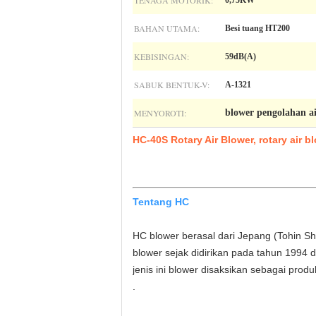
TENAGA MOTORIK:
0,75KW
BAHAN UTAMA:
Besi tuang HT200
KEBISINGAN:
59dB(A)
SABUK BENTUK-V:
A-1321
MENYOROTI:
blower pengolahan ai
HC-40S Rotary Air Blower, rotary air bl
Tentang HC
HC blower berasal dari Jepang (Tohin Shoji
blower sejak didirikan pada tahun 1994 
jenis ini blower disaksikan sebagai prod
.