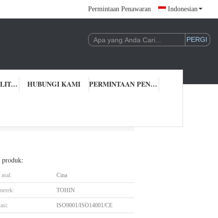
Permintaan Penawaran
Indonesian
KONTROL KUALITAS
HUBUNGI KAMI
PERMINTAAN PENAWARAN
l produk:
asal:
Cina
merek:
TOHIN
asi:
ISO9001/ISO14001/CE