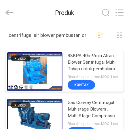
B-
Tohin
Machine
Produk
(Jiangsu)
Co.,
Ltd..
All
Rights
RUMAH
Reserved.
centrifugal air blower pembuatan online
PRODUK
98KPA 40m³/min Aliran,
Blower Sentrifugal Multi
VIDEO
Tahap untuk pembakaran
udara, blower kipas udara
Bisa dinegosiasikan MOQ:1 set
sentrifugal
TENTANG
KONTAK
KAMI
Gas Convey Centrifugal
Multistage Blowers ,
TUR
Multi Stage Compressor
PABRIK
37KW
Bisa dinegosiasikan MOQ:1 set