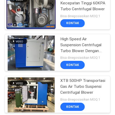
Kecepatan Tinggi 60KPA
Turbo Centrifugal Blower
Bisa dinegosiasikan MOQ:1
KONTAK
High Speed Air
Suspension Centrifugal
Turbo Blower Dengan
49,9-89,4m3/min
Bisa dinegosiasikan MOQ:1
Terapung
KONTAK
XTB 500HP Transportasi
Gas Air Turbo Suspensi
Centrifugal Blower
Bisa dinegosiasikan MOQ:1
KONTAK