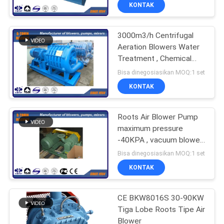
KONTAK
KONTROL
3000m3/h Centrifugal
KUALITAS
Aeration Blowers Water
Treatment , Chemical
HUBUNGI
Gas
Bisa dinegosiasikan MOQ:1 set
KAMI
KONTAK
PERMINTAAN
Roots Air Blower Pump
maximum pressure
PENAWARAN
-40KPA , vacuum blower
pump
Bisa dinegosiasikan MOQ:1 set
COMPANY
KONTAK
NEWS
CE BKW8016S 30-90KW
Tiga Lobe Roots Tipe Air
SITEMAP
Blower