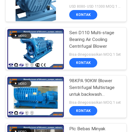
USD 8080- USD 11300 MOQ:1 Set
PRIVACY
KONTAK
POLICY
Seri D110 Multi-stage
Bearing Air Cooling
Centrifugal Blower
Bisa dinegosiasikan MOQ:1 Set
KONTAK
98KPA 90KW Blower
Sentrifugal Multistage
untuk backwash
50m³/menit
Bisa dinegosiasikan MOQ:1 set
KONTAK
Plc Bebas Minyak