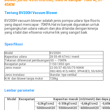
45KW
Tentang BV200H Vacuum Blower
BV200H vacuum blower adalah jenis pompa udara tipe Roots
yang dapat mencapai -70KPA.Hal ini banyak digunakan untuk
pengangkutan udara vakum dan jika ditandai dengan kinerja
yang stabil dan efisiensi volumetrik yang sangat baik.
Spesifikasi
Model
BV200H
Kapasitas udara
28.05-49.67m
/ menit
3
Tekanan diferensial pembuangan
-50 ~ -70KPA
Kecepatan putar
1150-1850 rpm
Jenis mesin
22-30/37-45/55/75-90KW
380/400/415/440V, 3PHASES, 50/60HZ
Jenis Instalasi
Standar: tipe vertikal
N.W. dari blower tanpa motor
728kg
Lembar parameter
Model
Kecepatan
Kapasitas masuk (m3/menit) dan daya 
-0,5kgf/cm2
-0.55kgf/cm2
-0,6kgf/cm2
-0,65
-5000mmH2O
-5500mmH2O
-6000mmH2O
-650