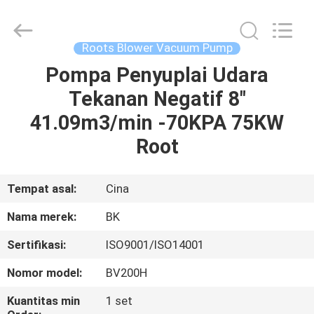
B-
Tohin
Machine
(Jiangsu)
Co.,
Roots Blower Vacuum Pump
Ltd..
All
Rights
Pompa Penyuplai Udara
RUMAH
Reserved.
Tekanan Negatif 8"
PRODUK
41.09m3/min -70KPA 75KW
Root
VIDEO
Tempat asal:
Cina
TENTANG
Nama merek:
BK
KAMI
Sertifikasi:
ISO9001/ISO14001
TUR
Nomor model:
BV200H
PABRIK
Kuantitas min
1 set