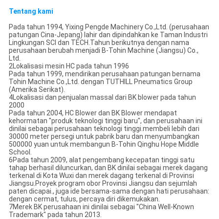
Tentang kami
Pada tahun 1994, Yixing Pengde Machinery Co.,Ltd. (perusahaan
patungan Cina-Jepang) lahir dan dipindahkan ke Taman Industri
Lingkungan SCI dan TECH.Tahun berikutnya dengan nama
perusahaan berubah menjadi B-Tohin Machine (Jiangsu) Co.,
Ltd.
2Lokalisasi mesin HC pada tahun 1996
Pada tahun 1999, mendirikan perusahaan patungan bernama
Tohin Machine Co.,Ltd. dengan TUTHILL Pneumatics Group
(Amerika Serikat).
4Lokalisasi dan penjualan massal dari BK blower pada tahun
2000
Pada tahun 2004, HC Blower dan BK Blower mendapat
kehormatan "produk teknologi tinggi baru", dan perusahaan ini
dinilai sebagai perusahaan teknologi tinggi.membeli lebih dari
30000 meter persegi untuk pabrik baru dan menyumbangkan
500000 yuan untuk membangun B-Tohin Qinghu Hope Middle
School.
6Pada tahun 2009, alat pengembang kecepatan tinggi satu
tahap berhasil diluncurkan, dan BK dinilai sebagai merek dagang
terkenal di Kota Wuxi dan merek dagang terkenal di Provinsi
Jiangsu.Proyek program obor Provinsi Jiangsu dan sejumlah
paten dicapai., juga ide bersama-sama dengan hati perusahaan:
dengan cermat, tulus, percaya diri dikemukakan.
7Merek BK perusahaan ini dinilai sebagai "China Well-Known
Trademark" pada tahun 2013.