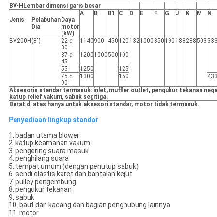
BV-H
Lembar dimensi garis besar
A
B
B1
C
D
E
F
G
J
K
M
N
Jenis
Pelabuhan
Daya
Dia
motor
(kW)
BV200H
(8")
22 ¢
1140
900
450
120
132
1000
350
190
188
288
503
33
30
37 ¢
1200
1000
500
100
45
55
1250
125
75 ¢
1300
150
43
90
Aksesoris standar termasuk: inlet, muffler outlet, pengukur tekanan nega
katup relief vakum, sabuk segitiga.
Berat di atas hanya untuk aksesori standar, motor tidak termasuk.
Penyediaan lingkup standar
1. badan utama blower
2. katup keamanan vakum
3. pengering suara masuk
4. penghilang suara
5. tempat umum (dengan penutup sabuk)
6. sendi elastis karet dan bantalan kejut
7. pulley pengembung
8. pengukur tekanan
9. sabuk
10. baut dan kacang dan bagian penghubung lainnya
11. motor