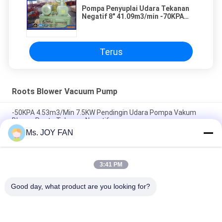
Pompa Penyuplai Udara Tekanan
Negatif 8" 41.09m3/min -70KPA
75KW Root
Terus
Roots Blower Vacuum Pump
-50KPA 4.53m3/Min 7.5KW Pendingin Udara Pompa Vakum
Blower Roots Tekanan Negatif
Ms. JOY FAN
105.14m3/Min -50 ~ -55kpa 160kw Pendingin Udara
Pengolahan Air Roots Blower Pompa Vakum
3:41 PM
Pompa Penyuplai Udara Tekanan Negatif 8" 41.09m3/min
-70KPA 75KW Root
Good day, what product are you looking for?
Bad Request
Semua