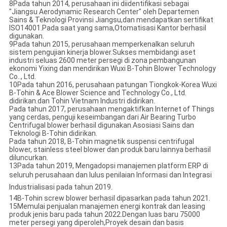
8Pada tahun 2014, perusahaan ini diidentifikasi sebagai
"Jiangsu Aerodynamic Research Center" oleh Departemen
Sains & Teknologi Provinsi Jiangsu,dan mendapatkan sertifikat
ISO14001.Pada saat yang sama,Otomatisasi Kantor berhasil
digunakan.
9Pada tahun 2015, perusahaan memperkenalkan seluruh
sistem pengujian kinerja blower.Sukses membidangi aset
industri seluas 2600 meter persegi di zona pembangunan
ekonomi Yixing dan mendirikan Wuxi B-Tohin Blower Technology
Co.., Ltd.
10Pada tahun 2016, perusahaan patungan Tiongkok-Korea Wuxi
B-Tohin & Ace Blower Science and Technology Co., Ltd.
didirikan.dan Tohin Vietnam Industri didirikan.
Pada tahun 2017, perusahaan mengaktifkan Internet of Things
yang cerdas, penguji keseimbangan dari Air Bearing Turbo
Centrifugal blower berhasil digunakan.Asosiasi Sains dan
Teknologi B-Tohin didirikan.
Pada tahun 2018, B-Tohin magnetik suspensi centrifugal
blower, stainless steel blower dan produk baru lainnya berhasil
diluncurkan.
13Pada tahun 2019, Mengadopsi manajemen platform ERP di
seluruh perusahaan dan lulus penilaian Informasi dan Integrasi
Industrialisasi pada tahun 2019.
14B-Tohin screw blower berhasil dipasarkan pada tahun 2021.
15Memulai penjualan manajemen energi kontrak dan leasing
produk jenis baru pada tahun 2022.Dengan luas baru 75000
meter persegi yang diperoleh,Proyek desain dan basis