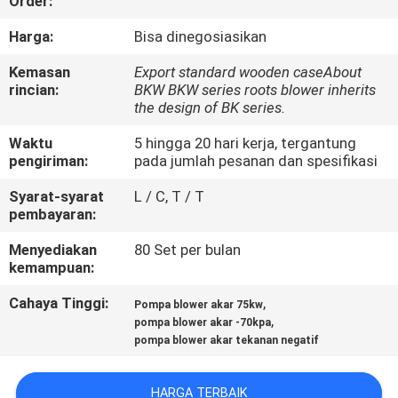
Order:
KONTROL
Harga:
Bisa dinegosiasikan
KUALITAS
Kemasan
Export standard wooden caseAbout
rincian:
BKW BKW series roots blower inherits
the design of BK series.
HUBUNGI
Waktu
5 hingga 20 hari kerja, tergantung
KAMI
pengiriman:
pada jumlah pesanan dan spesifikasi
Syarat-syarat
L / C, T / T
PERMINTAAN
pembayaran:
PENAWARAN
Menyediakan
80 Set per bulan
kemampuan:
COMPANY
Cahaya Tinggi:
,
Pompa blower akar 75kw
,
pompa blower akar -70kpa
NEWS
pompa blower akar tekanan negatif
SITEMAP
HARGA TERBAIK