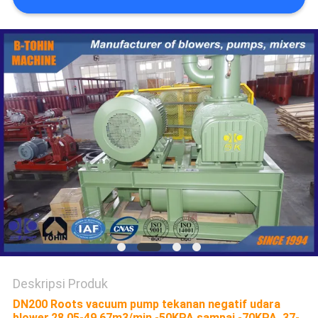
PRIVACY
POLICY
Deskripsi Produk
DN200 Roots vacuum pump tekanan negatif udara
blower,28.05-49.67m3/min,-50KPA sampai -70KPA, 37-