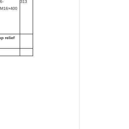
6-
313
M16×400
p relief