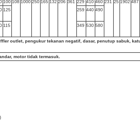
0
100
108
1000
250
165
132
206
361
229
410
460
231
25
1902
487
0
125
259
440
490
0
115
349
530
580
ffler outlet, pengukur tekanan negatif, dasar, penutup sabuk, katu
andar, motor tidak termasuk.
)