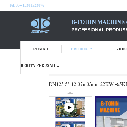
Tel:
86--15301523076
B-TOHIN MACHINE (
PROFESIONAL PRODUSE
RUMAH
PRODUK
VIDE
BERITA PERUSAHAAN
Rumah
Produk
Roots Blower Vacuum 
DN125 5" 12.37m3/min 22KW -65KP