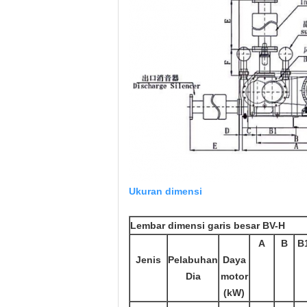
Ukuran dimensi
Lembar dimensi garis besar BV-H
A
B
B
Jenis
Pelabuhan
Daya
Dia
motor
(kW)