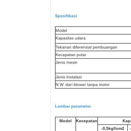
Spesifikasi
Model
Kapasitas udara
Tekanan diferensial pembuangan
Kecepatan putar
Jenis mesin
Jenis Instalasi
N.W. dari blower tanpa motor
Lembar parameter
Model
Kecepatan
Kap
-0,5kgf/cm2