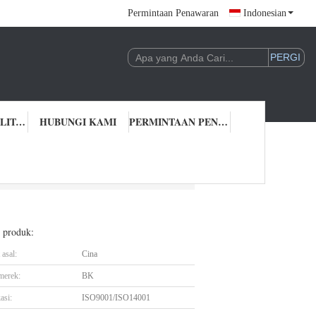
Permintaan Penawaran
Indonesian
KONTROL KUALITAS
HUBUNGI KAMI
PERMINTAAN PENAWARAN
kar Pompa Vakum
l produk:
asal:
Cina
merek:
BK
asi:
ISO9001/ISO14001