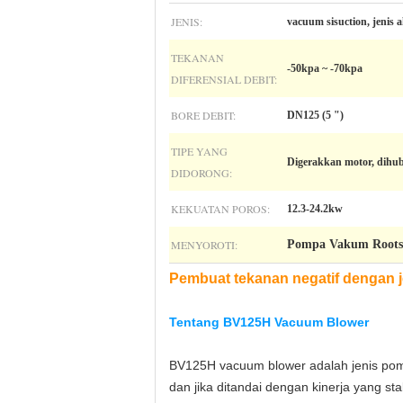
JENIS:
vacuum sisuction, jenis 
TEKANAN
-50kpa ~ -70kpa
DIFERENSIAL DEBIT:
BORE DEBIT:
DN125 (5 ")
TIPE YANG
Digerakkan motor, dihu
DIDORONG:
KEKUATAN POROS:
12.3-24.2kw
MENYOROTI:
Pompa Vakum Root
Pembuat tekanan negatif dengan j
Tentang BV125H Vacuum Blower
BV125H vacuum blower adalah jenis pom
dan jika ditandai dengan kinerja yang sta