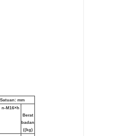
Satuan: mm
n-M16×h
Berat
badan
(
(kg)