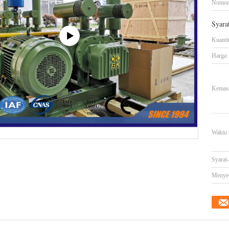
Nomor
Syara
Kuanti
Harga:
Kemasa
Waktu 
Syarat
Menye