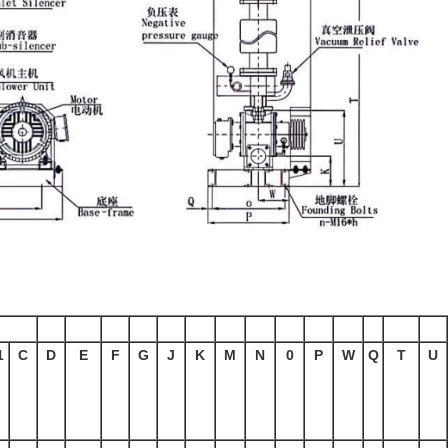
1
C
D
E
F
G
J
K
M
N
0
P
W
Q
T
U