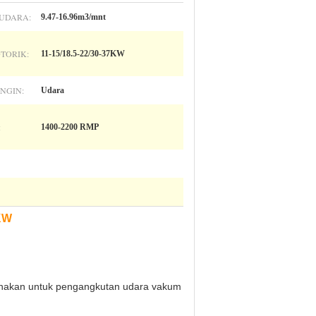
 UDARA:
9.47-16.96m3/mnt
TORIK:
11-15/18.5-22/30-37KW
INGIN:
Udara
:
1400-2200 RMP
5KW
gunakan untuk pengangkutan udara vakum