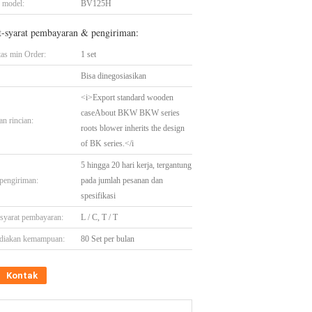
 model:
BV125H
t-syarat pembayaran & pengiriman:
tas min Order:
1 set
Bisa dinegosiasikan
<i>Export standard wooden
caseAbout BKW BKW series
n rincian:
roots blower inherits the design
of BK series.</i
5 hingga 20 hari kerja, tergantung
pengiriman:
pada jumlah pesanan dan
spesifikasi
-syarat pembayaran:
L / C, T / T
diakan kemampuan:
80 Set per bulan
Kontak