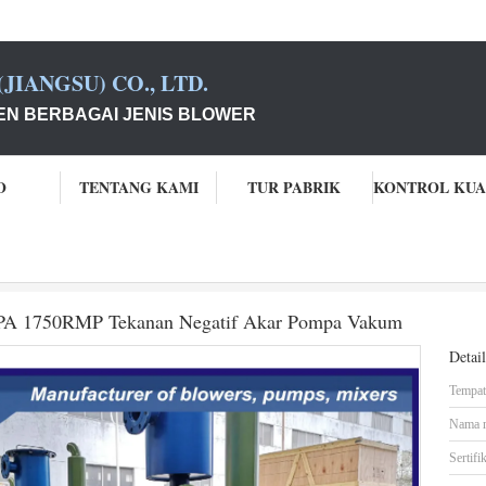
JIANGSU) CO., LTD.
N BERBAGAI JENIS BLOWER
O
TENTANG KAMI
TUR PABRIK
Pump
DN125 5" 12.37m3/min 22KW -65KPA 1750RMP Tekanan Negatif A
A 1750RMP Tekanan Negatif Akar Pompa Vakum
Detai
Tempat 
Nama 
Sertifik