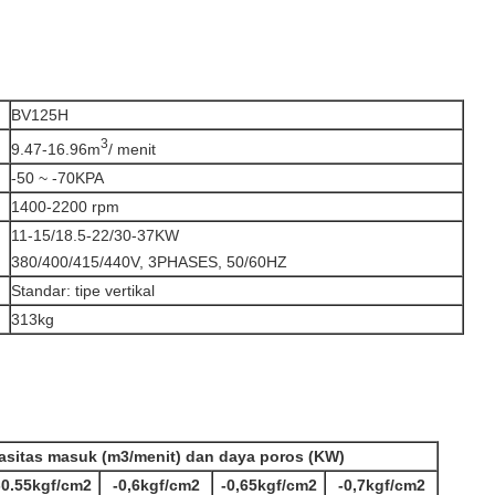
BV125H
3
9.47-16.96m
/ menit
-50 ~ -70KPA
1400-2200 rpm
11-15/18.5-22/30-37KW
380/400/415/440V, 3PHASES, 50/60HZ
Standar: tipe vertikal
313kg
asitas masuk (m3/menit) dan daya poros (KW)
-0.55kgf/cm2
-0,6kgf/cm2
-0,65kgf/cm2
-0,7kgf/cm2