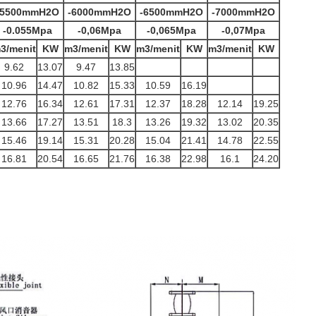
-5500mmH2O
-6000mmH2O
-6500mmH2O
-7000mmH2O
-0.055Mpa
-0,06Mpa
-0,065Mpa
-0,07Mpa
3/menit
KW
m3/menit
KW
m3/menit
KW
m3/menit
KW
9.62
13.07
9.47
13.85
10.96
14.47
10.82
15.33
10.59
16.19
12.76
16.34
12.61
17.31
12.37
18.28
12.14
19.25
13.66
17.27
13.51
18.3
13.26
19.32
13.02
20.35
15.46
19.14
15.31
20.28
15.04
21.41
14.78
22.55
16.81
20.54
16.65
21.76
16.38
22.98
16.1
24.20