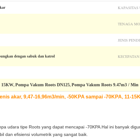
KAPASITAS
akar
TENAGA MO
JENIS PEND
KECEPATAN
bungkan dengan sabuk dan katrol
s 15KW
Pompa Vakum Roots DN125
Pompa Vakum Roots 9.47m3 / Min
,
,
enis akar, 9,47-16,96m3/min, -50KPA sampai -70KPA, 11-1
pa udara tipe Roots yang dapat mencapai -70KPA.Hal ini banyak di
bil dan efisiensi volumetrik yang sangat baik.