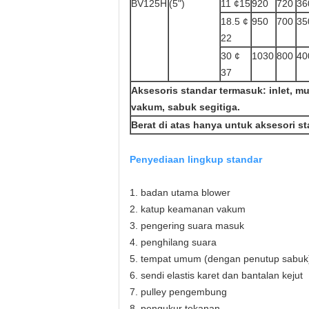
BV125H
(5")
11 ¢15
920
720
36
18.5 ¢
950
700
35
22
30 ¢
1030
800
40
37
Aksesoris standar termasuk: inlet, mu
vakum, sabuk segitiga.
Berat di atas hanya untuk aksesori st
Penyediaan lingkup standar
1. badan utama blower
2. katup keamanan vakum
3. pengering suara masuk
4. penghilang suara
5. tempat umum (dengan penutup sabuk
6. sendi elastis karet dan bantalan kejut
7. pulley pengembung
8. pengukur tekanan