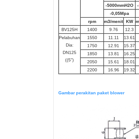
-5000mmH2O
-0,05Mpa
rpm
m3/menit
KW
m
BV125H
1400
9.76
12.3
Pelabuhan
1550
11.11
13.61
Dia:
1750
12.91
15.37
DN125
1850
13.81
16.25
((5")
2050
15.61
18.01
2200
16.96
19.32
Gambar perakitan paket blower