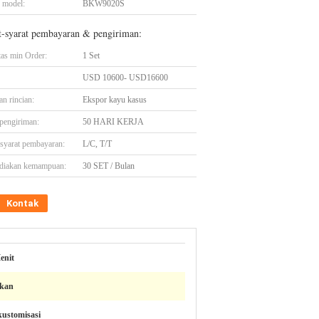
 model:
BKW9020S
t-syarat pembayaran & pengiriman:
tas min Order:
1 Set
USD 10600- USD16600
n rincian:
Ekspor kayu kasus
pengiriman:
50 HARI KERJA
-syarat pembayaran:
L/C, T/T
diakan kemampuan:
30 SET / Bulan
Kontak
enit
ikan
ustomisasi