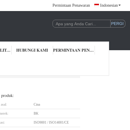
Permintaan Penawaran
Indonesian
KONTROL KUALITAS
HUBUNGI KAMI
PERMINTAAN PENAWARAN
ma
l produk:
asal:
Cina
merek:
BK
asi:
ISO9001 / ISO14001/CE