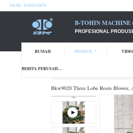
Tel:
86--15301523076
B-TOHIN MACHINE (
PROFESIONAL PRODUSE
RUMAH
PRODUK
VIDE
BERITA PERUSAHAAN
Rumah
Produk
Tiga Lobe Roots Blower
Bkw9020 Three Lobe Roots Blower, 