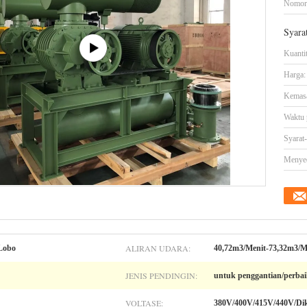
Nomor
Syara
Kuanti
Harga:
Kemasa
Waktu 
Syarat
Menye
ALIRAN UDARA:
Lobo
40,72m3/Menit-73,32m3/M
JENIS PENDINGIN:
untuk penggantian/perba
VOLTASE:
380V/400V/415V/440V/Dik