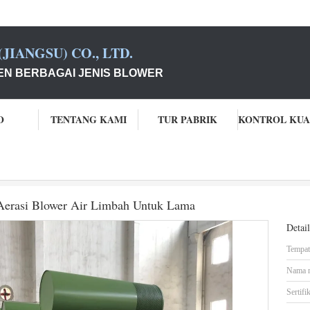
JIANGSU) CO., LTD.
N BERBAGAI JENIS BLOWER
O
TENTANG KAMI
TUR PABRIK
Bkw9020 Three Lobe Roots Blower, Aerasi Blower Air Limbah Untuk La
Aerasi Blower Air Limbah Untuk Lama
Detai
Tempat 
Nama 
Sertifik