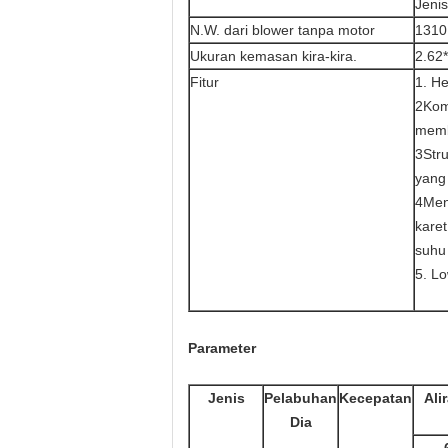
Jenis
N.W. dari blower tanpa motor
1310
Ukuran kemasan kira-kira.
2.62*
Fitur
1. He
2Kom
memb
3Stru
yang 
4Men
karet
suhu 
5. L
Parameter
Jenis
Pelabuhan
Kecepatan
Ali
Dia