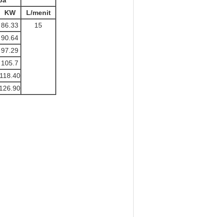
pa
KW
L/menit
86.33
15
90.64
97.29
105.7
118.40
126.90