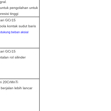
gral.
untuk pengolahan untuk
esisi tinggi
dari GCr15
ola kontak sudut baris
ukung beban aksial
dari GCr15
alan rol silinder
ri 20CrMnTi
 berjalan lebih lancar