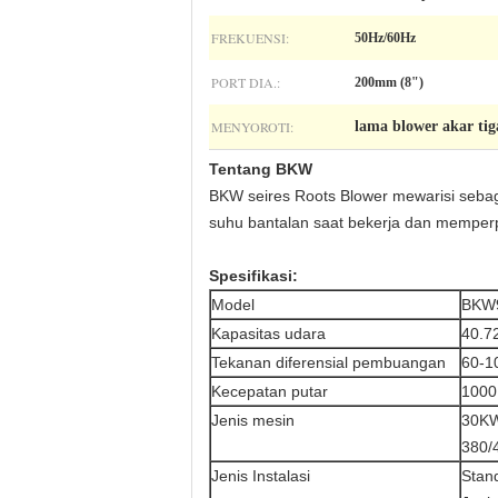
FREKUENSI:
50Hz/60Hz
PORT DIA.:
200mm (8")
MENYOROTI:
lama blower akar tig
Tentang BKW
BKW seires Roots Blower mewarisi sebag
suhu bantalan saat bekerja dan memperp
Spesifikasi:
Model
BKW
Kapasitas udara
40.7
Tekanan diferensial pembuangan
60-1
Kecepatan putar
1000
Jenis mesin
30K
380/
Jenis Instalasi
Stand