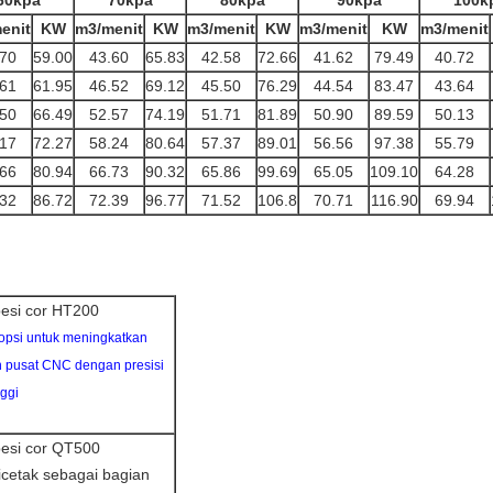
60kpa
70kpa
80kpa
90kpa
100k
enit
KW
m3/menit
KW
m3/menit
KW
m3/menit
KW
m3/menit
.70
59.00
43.60
65.83
42.58
72.66
41.62
79.49
40.72
.61
61.95
46.52
69.12
45.50
76.29
44.54
83.47
43.64
.50
66.49
52.57
74.19
51.71
81.89
50.90
89.59
50.13
.17
72.27
58.24
80.64
57.37
89.01
56.56
97.38
55.79
.66
80.94
66.73
90.32
65.86
99.69
65.05
109.10
64.28
.32
86.72
72.39
96.77
71.52
106.8
70.71
116.90
69.94
besi cor HT200
opsi untuk meningkatkan
leh pusat CNC dengan presisi
nggi
besi cor QT500
icetak sebagai bagian