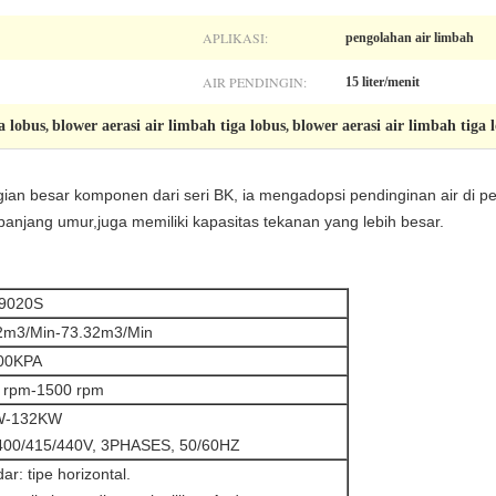
APLIKASI:
pengolahan air limbah
AIR PENDINGIN:
15 liter/menit
a lobus
blower aerasi air limbah tiga lobus
blower aerasi air limbah tiga 
,
,
ian besar komponen dari seri BK, ia mengadopsi pendinginan air di p
anjang umur,juga memiliki kapasitas tekanan yang lebih besar.
9020S
2m3/Min-73.32m3/Min
00KPA
 rpm-1500 rpm
W-132KW
400/415/440V, 3PHASES, 50/60HZ
ar: tipe horizontal.