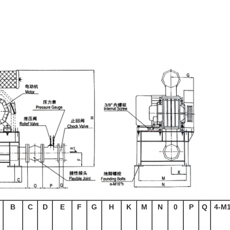
B
C
D
E
F
G
H
K
M
N
0
P
Q
4-M