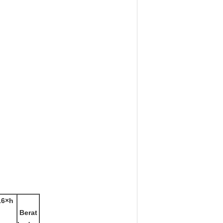
16×h
Berat