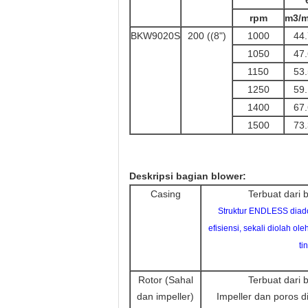
rpm
m3/m
BKW9020S
200 ((8")
1000
44
1050
47
1150
53
1250
59
1400
67
1500
73
Deskripsi bagian blower:
Casing
Terbuat dari 
Struktur ENDLESS diad
efisiensi, sekali diolah o
ti
Rotor (Sahal
Terbuat dari 
dan impeller)
Impeller dan poros d