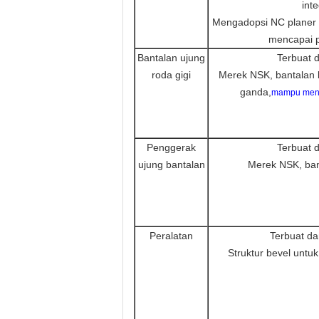
inte
Mengadopsi NC planer 
mencapai pr
Bantalan ujung
Terbuat 
roda gigi
Merek NSK, bantalan b
ganda,
mampu mend
Penggerak
Terbuat 
ujung bantalan
Merek NSK, bant
Peralatan
Terbuat da
Struktur bevel untuk